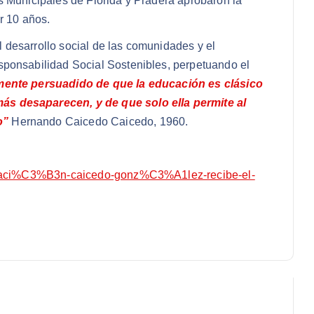
s Municipales de Florida y Pradera aprobaron la
r 10 años.
desarrollo social de las comunidades y el
sponsabilidad Social Sostenibles, perpetuando el
mente persuadido de que la educación es clásico
s desaparecen, y de que solo ella permite al
o”
Hernando Caicedo Caicedo, 1960.
fundaci%C3%B3n-caicedo-gonz%C3%A1lez-recibe-el-