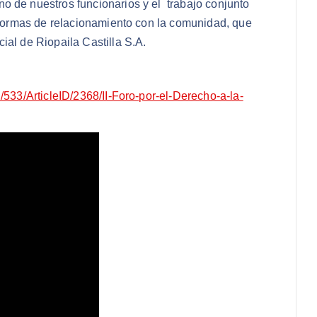
o de nuestros funcionarios y el trabajo conjunto
s formas de relacionamiento con la comunidad, que
ial de Riopaila Castilla S.A.
/533/ArticleID/2368/II-Foro-por-el-Derecho-a-la-